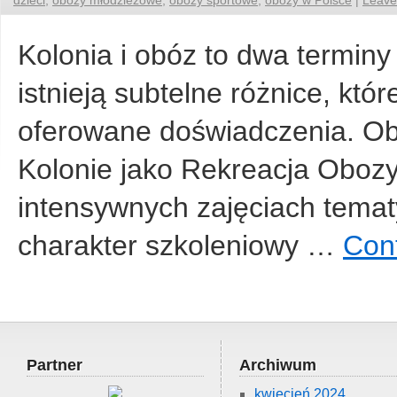
dzieci
,
obozy młodzieżowe
,
obozy sportowe
,
obozy w Polsce
|
Leave
Kolonia i obóz to dwa termin
istnieją subtelne różnice, któr
oferowane doświadczenia. Ob
Kolonie jako Rekreacja Obozy
intensywnych zajęciach tema
charakter szkoleniowy …
Con
Partner
Archiwum
kwiecień 2024