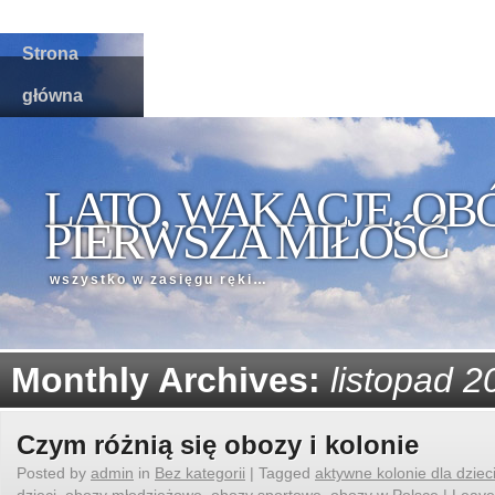
Strona
główna
LATO, WAKACJE, OB
PIERWSZA MIŁOŚĆ
wszystko w zasięgu ręki…
Monthly Archives:
listopad 2
Czym różnią się obozy i kolonie
Posted by
admin
in
Bez kategorii
|
Tagged
aktywne kolonie dla dziec