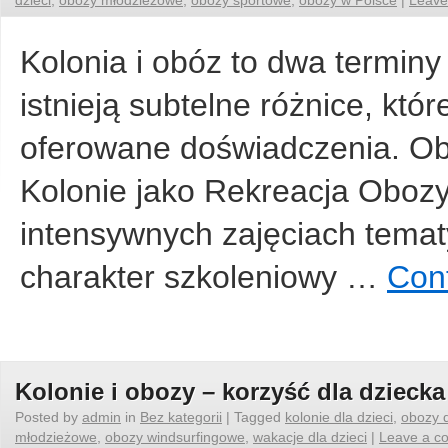
dzieci
,
obozy młodzieżowe
,
obozy sportowe
,
obozy w Polsce
|
Leave
Kolonia i obóz to dwa termin
istnieją subtelne różnice, któr
oferowane doświadczenia. Ob
Kolonie jako Rekreacja Obozy
intensywnych zajęciach tema
charakter szkoleniowy …
Con
Kolonie i obozy – korzyść dla dziecka 
Posted by
admin
in
Bez kategorii
|
Tagged
kolonie dla dzieci
,
obozy d
młodzieżowe
,
obozy windsurfingowe
,
wakacje dla dzieci
|
Leave a c