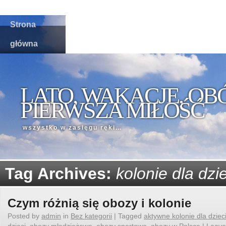
Strona
główna
LATO, WAKACJE, OB
PIERWSZA MIŁOŚĆ
wszystko w zasięgu ręki…
Tag Archives:
kolonie dla dzie
Czym różnią się obozy i kolonie
Posted by
admin
in
Bez kategorii
|
Tagged
aktywne kolonie dla dziec