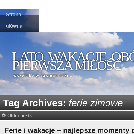
Strona
główna
LATO, WAKACJE, OB
PIERWSZA MIŁOŚĆ
wszystko w zasięgu ręki…
Tag Archives:
ferie zimowe
Older posts
Ferie i wakacje – najlepsze momenty 