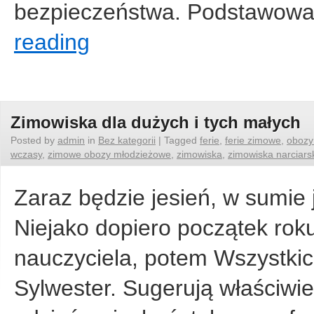
bezpieczeństwa. Podstawowa
reading
Zimowiska dla dużych i tych małych
Posted by
admin
in
Bez kategorii
|
Tagged
ferie
,
ferie zimowe
,
obozy
wczasy
,
zimowe obozy młodzieżowe
,
zimowiska
,
zimowiska narciars
Zaraz będzie jesień, w sumie 
Niejako dopiero początek roku
nauczyciela, potem Wszystkich
Sylwester. Sugerują właściwie