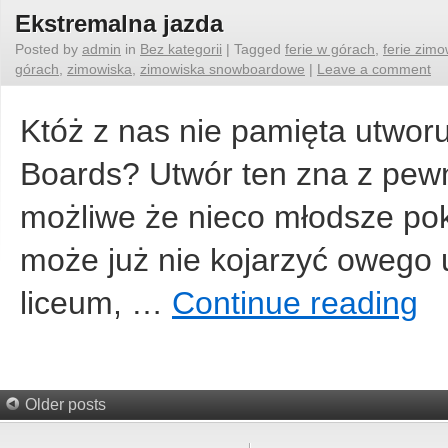
Ekstremalna jazda
Posted by
admin
in
Bez kategorii
|
Tagged
ferie w górach
,
ferie zim
górach
,
zimowiska
,
zimowiska snowboardowe
|
Leave a comment
Któż z nas nie pamięta utwor
Boards? Utwór ten zna z pewno
możliwe że nieco młodsze pok
może już nie kojarzyć owego u
liceum, …
Continue reading
Older posts