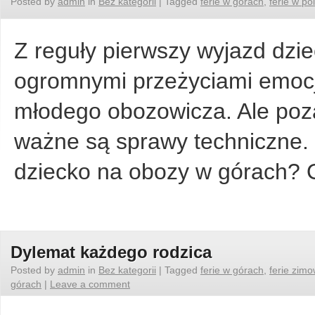
Posted by
admin
in
Bez kategorii
|
Tagged
ferie w górach
,
ferie w po
Z reguły pierwszy wyjazd dzie
ogromnymi przeżyciami emocj
młodego obozowicza. Ale po
ważne są sprawy techniczne.
dziecko na obozy w górach?
Dylemat każdego rodzica
Posted by
admin
in
Bez kategorii
|
Tagged
ferie w górach
,
ferie zim
górach
|
Leave a comment