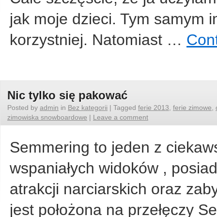
jak moje dzieci. Tym samym im
korzystniej. Natomiast …
Cont
Nic tylko się pakować
Posted by
admin
in
Bez kategorii
|
Tagged
ferie 2013
,
ferie zimowe
,
zimowiska snowboardowe
|
Leave a comment
Semmering to jeden z ciekaws
wspaniałych widoków , posiada
atrakcji narciarskich oraz za
jest położona na przełęczy S