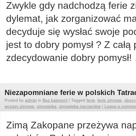
Zwykle gdy nadchodzą ferie 
dylemat, jak zorganizować m
decyduje się wysłać swoje poc
jest to dobry pomysł ? Z cał
zdecydowanie dobry pomysł
Niezapomniane ferie w polskich Tatra
Posted by
admin
in
Bez kategorii
|
Tagged
ferie
,
ferie zimowe
,
obozy
wczasy zimowe
,
zimowiska
,
zimowiska narciarskie
|
Leave a comme
Zimą Zakopane przeżywa napł