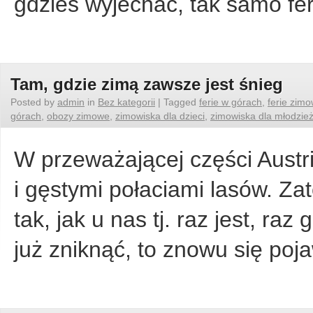
gdzieś wyjechać, tak samo f
Tam, gdzie zimą zawsze jest śnieg
Posted by
admin
in
Bez kategorii
|
Tagged
ferie w górach
,
ferie zim
górach
,
obozy zimowe
,
zimowiska dla dzieci
,
zimowiska dla młodzie
W przeważającej części Austri
i gęstymi połaciami lasów. Z
tak, jak u nas tj. raz jest, ra
już zniknąć, to znowu się po