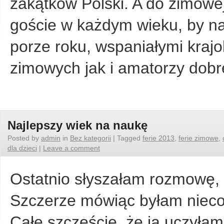
zakątków Polski. A do zimowej
goście w każdym wieku, by na
porze roku, wspaniałymi kraj
zimowych jak i amatorzy dob
Najlepszy wiek na naukę
Posted by
admin
in
Bez kategorii
|
Tagged
ferie 2013
,
ferie zimowe
,
dla dzieci
|
Leave a comment
Ostatnio słyszałam rozmowę, 
Szczerze mówiąc byłam nieco
Całe szczęście, że ja uczyłam 