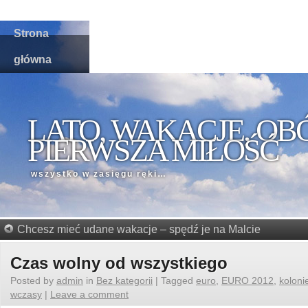
Strona
główna
LATO, WAKACJE, OB
PIERWSZA MIŁOŚĆ
wszystko w zasięgu ręki…
Chcesz mieć udane wakacje – spędź je na Malcie
Czas wolny od wszystkiego
Posted by
admin
in
Bez kategorii
|
Tagged
euro
,
EURO 2012
,
koloni
wczasy
|
Leave a comment