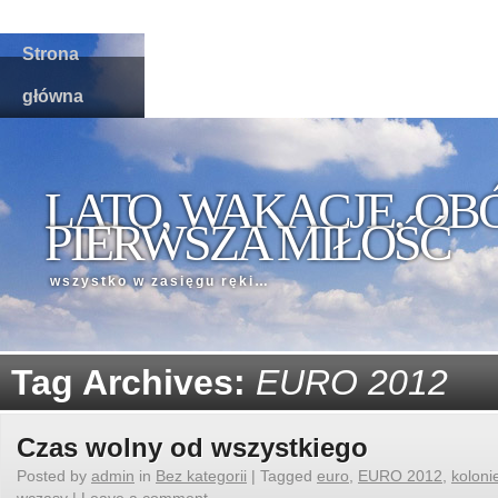
Strona
główna
LATO, WAKACJE, OB
PIERWSZA MIŁOŚĆ
wszystko w zasięgu ręki…
Tag Archives:
EURO 2012
Czas wolny od wszystkiego
Posted by
admin
in
Bez kategorii
|
Tagged
euro
,
EURO 2012
,
koloni